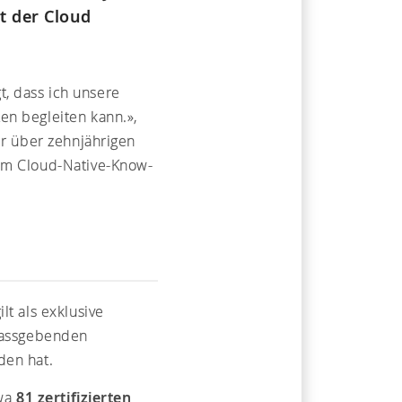
t der Cloud
gt, dass ich unsere
en begleiten kann.»,
er über zehnjährigen
tem Cloud-Native-Know-
lt als exklusive
 massgebenden
den hat.
twa
81 zertifizierten