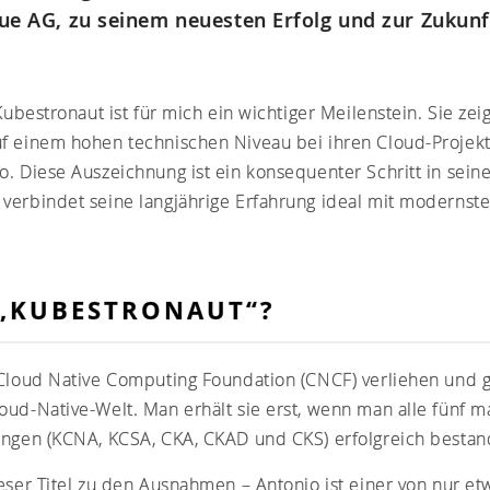
lue AG, zu seinem neuesten Erfolg und zur Zukunf
 Kubestronaut ist für mich ein wichtiger Meilenstein. Sie zei
f einem hohen technischen Niveau bei ihren Cloud-Projekt
o. Diese Auszeichnung ist ein konsequenter Schritt in sein
 verbindet seine langjährige Erfahrung ideal mit moderns
 „KUBESTRONAUT“?
 Cloud Native Computing Foundation (CNCF) verliehen und gi
oud-Native-Welt. Man erhält sie erst, wenn man alle fünf
ungen (KCNA, KCSA, CKA, CKAD und CKS) erfolgreich bestan
ieser Titel zu den Ausnahmen – Antonio ist einer von nur e