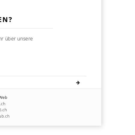
EN?
ehr über unsere
 Web
t.ch
6.ch
ub.ch