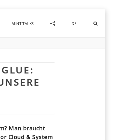
MINT’TALKS
DE
 GLUE:
 UNSERE
am? Man braucht
ior Cloud & System