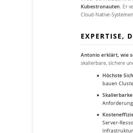
Kubestronauten
. Er 
Cloud-Native-Systemen
EXPERTISE, 
Antonio erklärt, wie 
skalierbare, sichere un
Höchste Sich
bauen Cluste
Skalierbarkei
Anforderunge
Kosteneffizi
Server-Resso
Infrastruktu